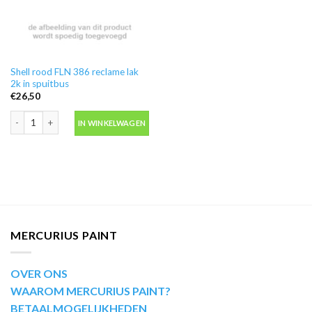
Shell rood FLN 386 reclame lak
2k in spuitbus
€
26,50
Shell rood FLN 386 reclame lak 2k in spuitbus aantal
IN WINKELWAGEN
MERCURIUS PAINT
OVER ONS
WAAROM MERCURIUS PAINT?
BETAALMOGELIJKHEDEN