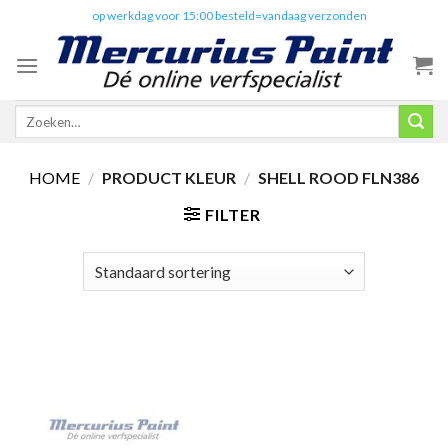
Skip
✔️
op werkdag voor 15:00 besteld=vandaag verzonden
to
content
Zoeken
naar:
HOME
/
PRODUCT KLEUR
/
SHELL ROOD FLN386
FILTER