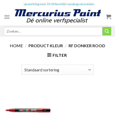
Skip
✔️
op werkdag voor 15:00 besteld=vandaag verzonden
to
content
Zoeken
naar:
HOME
/
PRODUCT KLEUR
/
RF DONKER ROOD
FILTER