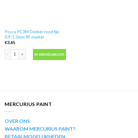
Posca PC3M Donker rood fijn
0.9-1.3mm RF marker
€
3,65
Posca PC3M Donker rood fijn 0.9-1.3mm RF marker aantal
IN WINKELWAGEN
MERCURIUS PAINT
OVER ONS
WAAROM MERCURIUS PAINT?
BETAALMOGELIJKHEDEN