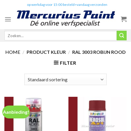
Skip
✔️
op werkdag voor 15:00 besteld=vandaag verzonden
to
content
Zoeken
naar:
HOME
/
PRODUCT KLEUR
/
RAL 3003 ROBIJN ROOD
FILTER
Aanbieding!