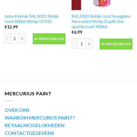
Industrial lak RAL3003 Robijn
RAL3003 Robijn rood hoogglans
rood 400ml Motip 07100
Aerosolart Motip DupliColor
spuitbusverf 400ml
€
12,99
€
6,99
Industrial lak RAL3003 Robijn rood 400ml Motip 07100 aantal
IN WINKELWAGEN
RAL3003 Robijn rood hoogglans Aeros
IN WINKELWAGEN
MERCURIUS PAINT
OVER ONS
WAAROM MERCURIUS PAINT?
BETAALMOGELIJKHEDEN
CONTACTGEGEVENS