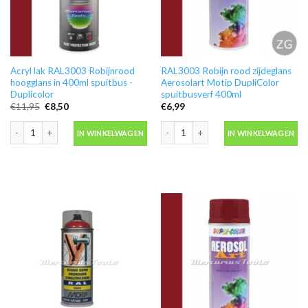
Acryl lak RAL3003 Robijnrood
RAL3003 Robijn rood zijdeglans
hoogglans in 400ml spuitbus -
Aerosolart Motip DupliColor
Duplicolor
spuitbusverf 400ml
Oorspronkelijke
Huidige
€
11,95
€
8,50
€
6,99
prijs
prijs
was:
is:
Acryl lak RAL3003 Robijnrood hoogglans in 400ml spuitbus -Duplicolor aanta
RAL3003 Robijn rood zijdeglans Aeros
€11,95.
€8,50.
IN WINKELWAGEN
IN WINKELWAGEN