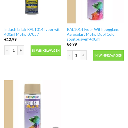
Industrial lak RAL1014 Ivoor wit
RAL1014 Ivoor Wit hoogglans
400ml Motip 07057
Aerosolart Motip DupliColor
spuitbusverf 400ml
€
12,99
€
6,99
Industrial lak RAL1014 Ivoor wit 400ml Motip 07057 aantal
IN WINKELWAGEN
RAL1014 Ivoor Wit hoogglans Aerosol
IN WINKELWAGEN