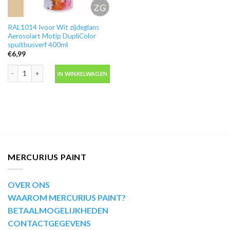
RAL1014 Ivoor Wit zijdeglans
Aerosolart Motip DupliColor
spuitbusverf 400ml
€
6,99
RAL1014 Ivoor Wit zijdeglans Aerosolart Motip DupliColor spuitbusverf 400
IN WINKELWAGEN
MERCURIUS PAINT
OVER ONS
WAAROM MERCURIUS PAINT?
BETAALMOGELIJKHEDEN
CONTACTGEGEVENS