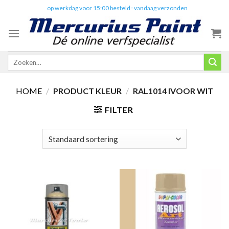
Skip
✔️
op werkdag voor 15:00 besteld=vandaag verzonden
to
content
Zoeken
naar:
HOME
/
PRODUCT KLEUR
/
RAL1014 IVOOR WIT
FILTER