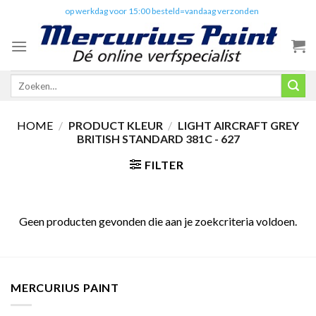
Skip
✔️
op werkdag voor 15:00 besteld=vandaag verzonden
to
content
Zoeken
naar:
HOME
/
PRODUCT KLEUR
/
LIGHT AIRCRAFT GREY
BRITISH STANDARD 381C - 627
FILTER
Geen producten gevonden die aan je zoekcriteria voldoen.
MERCURIUS PAINT