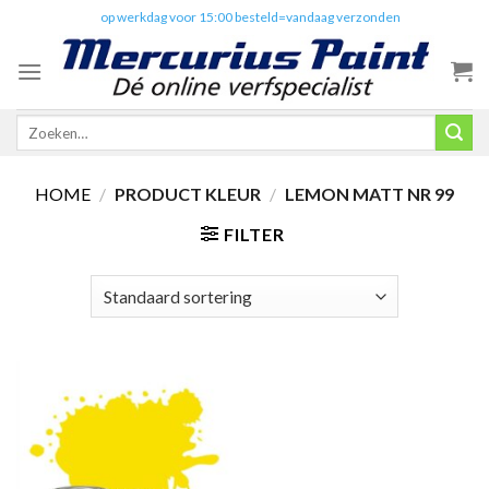
Skip
✔️
op werkdag voor 15:00 besteld=vandaag verzonden
to
content
Zoeken
naar:
HOME
/
PRODUCT KLEUR
/
LEMON MATT NR 99
FILTER