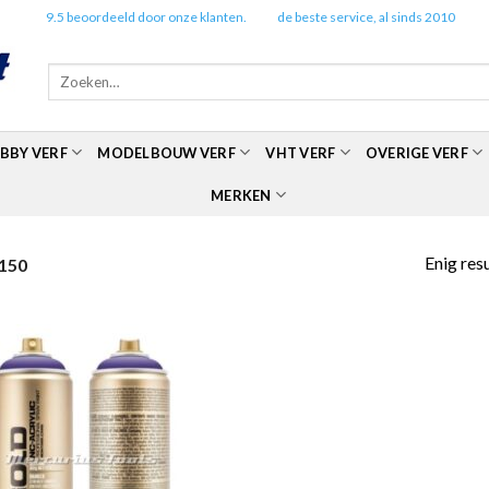
✔️
9.5 beoordeeld door onze klanten.
✔️
de beste service, al sinds 2010
Zoeken
naar:
BBY VERF
MODELBOUW VERF
VHT VERF
OVERIGE VERF
MERKEN
Enig res
150