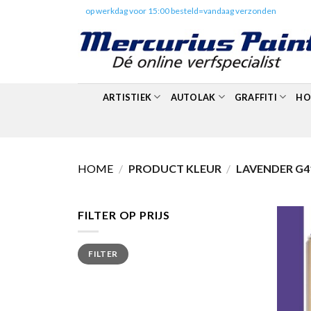
Skip
✔️
op werkdag voor 15:00 besteld=vandaag verzonden
to
content
ARTISTIEK
AUTOLAK
GRAFFITI
HO
HOME
/
PRODUCT KLEUR
/
LAVENDER G4
FILTER OP PRIJS
Min.
Max.
FILTER
prijs
prijs