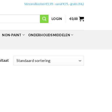
✔️
Verzendkosten €5,95 - vanaf €75,- gratis (NL)
LOGIN
€
0,00
NON-PAINT
ONDERHOUDSMIDDELEN
ultaat