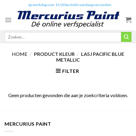
Skip
✔️
op werkdag voor 15:00 besteld=vandaag verzonden
to
content
Zoeken
naar:
HOME
/
PRODUCT KLEUR
/
LA5J PACIFIC BLUE
METALLIC
FILTER
Geen producten gevonden die aan je zoekcriteria voldoen.
MERCURIUS PAINT