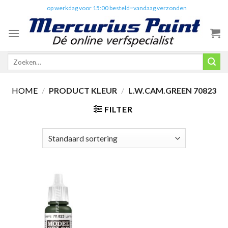
Skip
✔️
op werkdag voor 15:00 besteld=vandaag verzonden
to
content
Zoeken
naar:
HOME
/
PRODUCT KLEUR
/
L.W.CAM.GREEN 70823
FILTER