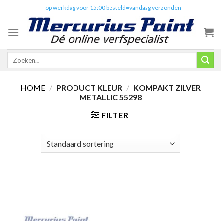
Skip
✔️
op werkdag voor 15:00 besteld=vandaag verzonden
to
content
Zoeken
naar:
HOME
/
PRODUCT KLEUR
/
KOMPAKT ZILVER
METALLIC 55298
FILTER