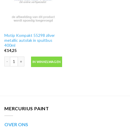
Motip Kompakt 55298 zilver
metallic autolak in spuitbus
400ml
€
14,25
Motip Kompakt 55298 zilver metallic autolak in spuitbus 400ml aantal
IN WINKELWAGEN
MERCURIUS PAINT
OVER ONS