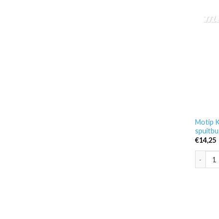
Motip K
spuitbu
€
14,25
Motip K