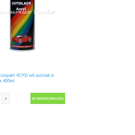
ompakt 45705 wit autolak in
s 400ml
ompakt 45705 wit autolak in spuitbus 400ml aantal
IN WINKELWAGEN