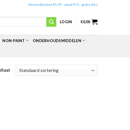
✔️
Verzendkosten €5,95 - vanaf €75,- gratis (NL)
LOGIN
€
0,00
NON-PAINT
ONDERHOUDSMIDDELEN
ultaat