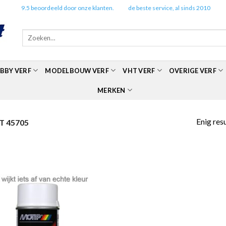
✔️
9.5 beoordeeld door onze klanten.
✔️
de beste service, al sinds 2010
Zoeken
naar:
BBY VERF
MODELBOUW VERF
VHT VERF
OVERIGE VERF
MERKEN
Enig res
 45705