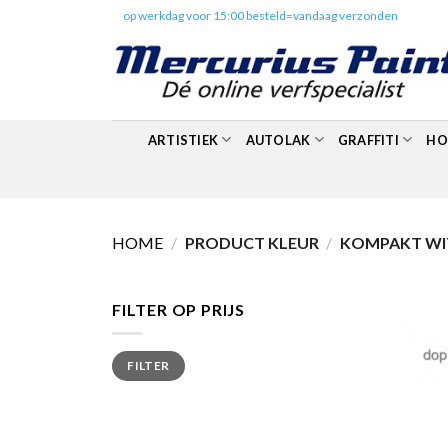
Skip
✔️
op werkdag voor 15:00 besteld=vandaag verzonden
to
content
ARTISTIEK
AUTOLAK
GRAFFITI
HO
HOME
/
PRODUCT KLEUR
/
KOMPAKT WIT
FILTER OP PRIJS
Min.
Max.
FILTER
prijs
prijs