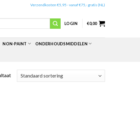
✔️
Verzendkosten €5,95 - vanaf €75,- gratis (NL)
LOGIN
€
0,00
NON-PAINT
ONDERHOUDSMIDDELEN
ultaat