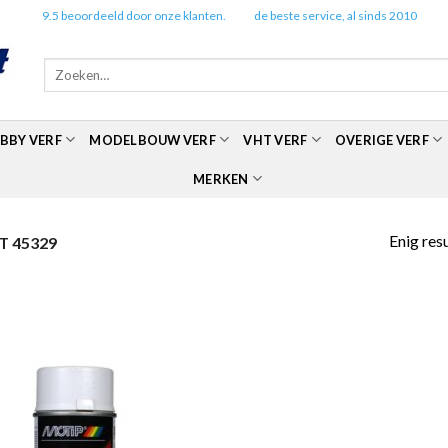
✔️
9.5 beoordeeld door onze klanten.
✔️
de beste service, al sinds 2010
Zoeken
naar:
BBY VERF
MODELBOUW VERF
VHT VERF
OVERIGE VERF
MERKEN
Enig res
 45329