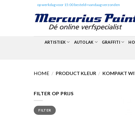
Skip
✔️
op werkdag voor 15:00 besteld=vandaag verzonden
to
content
ARTISTIEK
AUTOLAK
GRAFFITI
HO
HOME
/
PRODUCT KLEUR
/
KOMPAKT WIT
FILTER OP PRIJS
Min.
Max.
FILTER
prijs
prijs