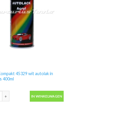
ompakt 45329 wit autolak in
s 400ml
ompakt 45329 wit autolak in spuitbus 400ml aantal
IN WINKELWAGEN