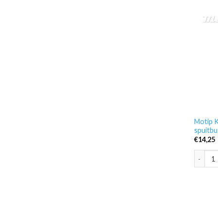
Motip K
spuitbu
€
14,25
Motip K