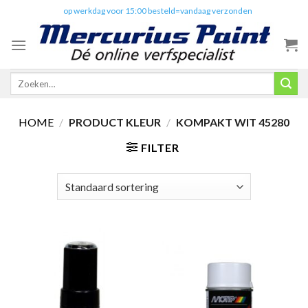
Skip
✔️
op werkdag voor 15:00 besteld=vandaag verzonden
to
content
Zoeken
naar:
HOME
/
PRODUCT KLEUR
/
KOMPAKT WIT 45280
FILTER