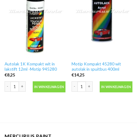
Autolak 1K Kompakt wit in
Motip Kompakt 45280 wit
lakstift 12ml -Motip 945280
autolak in spuitbus 400ml
€
8,25
€
14,25
Autolak 1K Kompakt wit in lakstift 12ml -Motip 945280 aantal
Motip Kompakt 45280 wit autolak in s
IN WINKELWAGEN
IN WINKELWAGEN
MERCURIUS PAINT