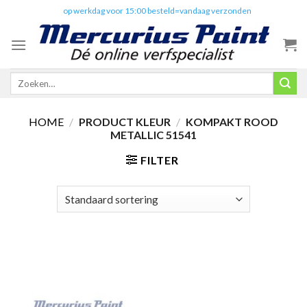
Skip
✔️
op werkdag voor 15:00 besteld=vandaag verzonden
to
content
Zoeken
naar:
HOME
/
PRODUCT KLEUR
/
KOMPAKT ROOD
METALLIC 51541
FILTER