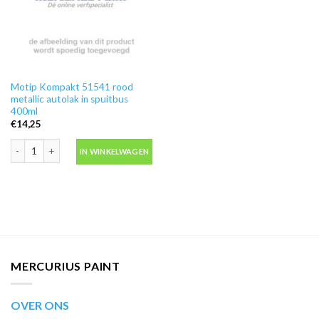
Motip Kompakt 51541 rood
metallic autolak in spuitbus
400ml
€
14,25
Motip Kompakt 51541 rood metallic autolak in spuitbus 400ml aantal
IN WINKELWAGEN
MERCURIUS PAINT
OVER ONS