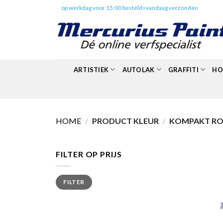
Skip
✔️
op werkdag voor 15:00 besteld=vandaag verzonden
to
content
ARTISTIEK
AUTOLAK
GRAFFITI
HO
HOME
/
PRODUCT KLEUR
/
KOMPAKT ROO
FILTER OP PRIJS
Min.
Max.
FILTER
prijs
prijs