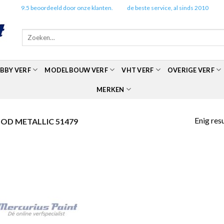
✔️
9.5 beoordeeld door onze klanten.
✔️
de beste service, al sinds 2010
Zoeken
naar:
BBY VERF
MODELBOUW VERF
VHT VERF
OVERIGE VERF
MERKEN
Enig res
D METALLIC 51479