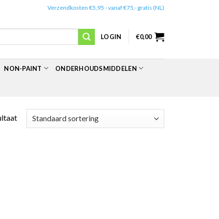
✔️
Verzendkosten €5,95 - vanaf €75,- gratis (NL)
LOGIN
€
0,00
NON-PAINT
ONDERHOUDSMIDDELEN
ultaat