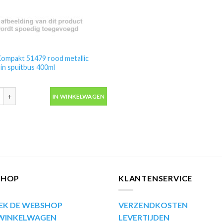
ompakt 51479 rood metallic
 in spuitbus 400ml
ompakt 51479 rood metallic autolak in spuitbus 400ml aantal
IN WINKELWAGEN
SHOP
KLANTENSERVICE
EK DE WEBSHOP
VERZENDKOSTEN
 WINKELWAGEN
LEVERTIJDEN