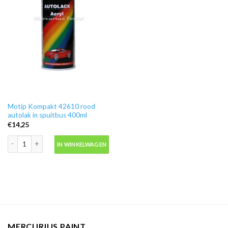
Motip Kompakt 42610 rood
autolak in spuitbus 400ml
€
14,25
Motip Kompakt 42610 rood autolak in spuitbus 400ml aantal
IN WINKELWAGEN
MERCURIUS PAINT