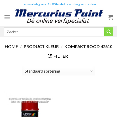
Skip
✔️
op werkdag voor 15:00 besteld=vandaag verzonden
to
content
Zoeken
naar:
HOME
/
PRODUCT KLEUR
/
KOMPAKT ROOD 42610
FILTER