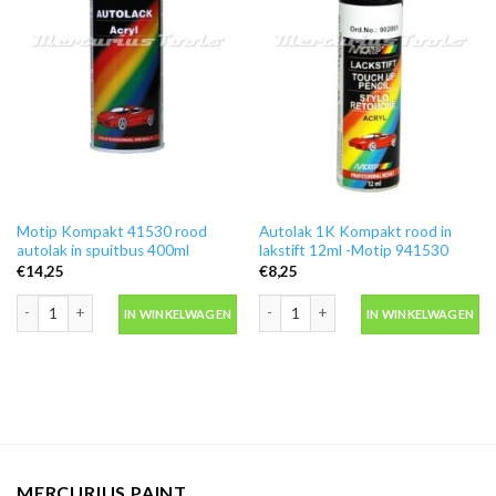
Motip Kompakt 41530 rood
Autolak 1K Kompakt rood in
autolak in spuitbus 400ml
lakstift 12ml -Motip 941530
€
14,25
€
8,25
Motip Kompakt 41530 rood autolak in spuitbus 400ml aantal
Autolak 1K Kompakt rood in lakstift 
IN WINKELWAGEN
IN WINKELWAGEN
MERCURIUS PAINT