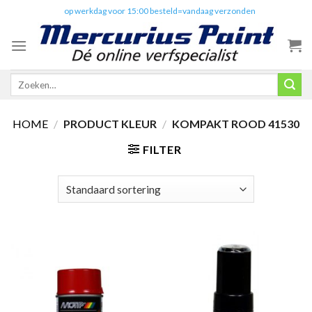
Skip
✔️
op werkdag voor 15:00 besteld=vandaag verzonden
to
content
Zoeken
naar:
HOME
/
PRODUCT KLEUR
/
KOMPAKT ROOD 41530
FILTER