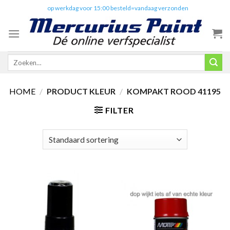
Skip
✔️
op werkdag voor 15:00 besteld=vandaag verzonden
to
content
Zoeken
naar:
HOME
/
PRODUCT KLEUR
/
KOMPAKT ROOD 41195
FILTER