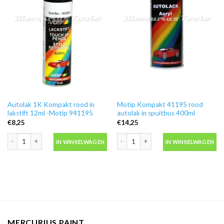
Autolak 1K Kompakt rood in
Motip Kompakt 41195 rood
lakstift 12ml -Motip 941195
autolak in spuitbus 400ml
€
8,25
€
14,25
Autolak 1K Kompakt rood in lakstift 12ml -Motip 941195 aantal
Motip Kompakt 41195 rood autolak in
IN WINKELWAGEN
IN WINKELWAGEN
MERCURIUS PAINT