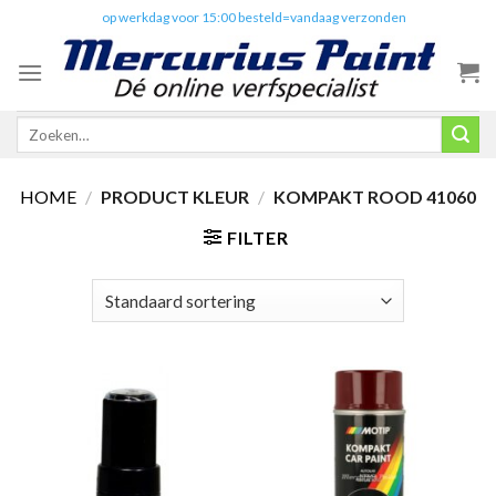
Skip
✔️
op werkdag voor 15:00 besteld=vandaag verzonden
to
content
Zoeken
naar:
HOME
/
PRODUCT KLEUR
/
KOMPAKT ROOD 41060
FILTER