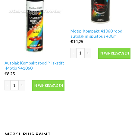
Motip Kompakt 41060 rood
autolak in spuitbus 400ml
€
14,25
Motip Kompakt 41060 rood autolak in
IN WINKELWAGEN
Autolak Kompakt rood in lakstift
-Motip 941060
€
8,25
Autolak Kompakt rood in lakstift -Motip 941060 aantal
IN WINKELWAGEN
MERCURIUS PAINT