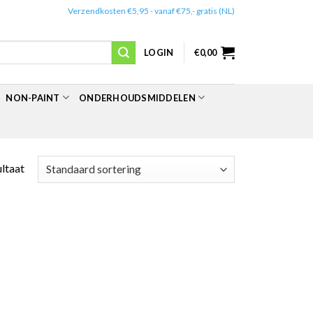
✔️
Verzendkosten €5,95 - vanaf €75,- gratis (NL)
LOGIN
€
0,00
NON-PAINT
ONDERHOUDSMIDDELEN
ultaat