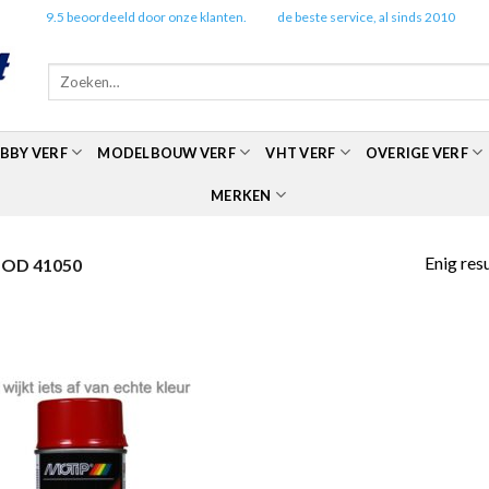
✔️
9.5 beoordeeld door onze klanten.
✔️
de beste service, al sinds 2010
Zoeken
naar:
BBY VERF
MODELBOUW VERF
VHT VERF
OVERIGE VERF
MERKEN
Enig res
OD 41050