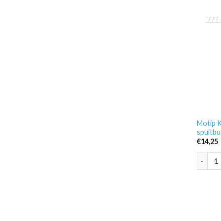
Motip K
spuitbu
€
14,25
Motip K