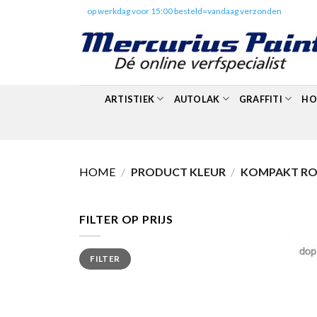
Skip
✔️
op werkdag voor 15:00 besteld=vandaag verzonden
to
content
ARTISTIEK
AUTOLAK
GRAFFITI
HO
HOME
/
PRODUCT KLEUR
/
KOMPAKT RO
FILTER OP PRIJS
Min.
Max.
FILTER
prijs
prijs