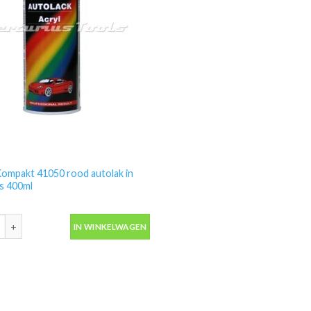
ompakt 41050 rood autolak in
s 400ml
ompakt 41050 rood autolak in spuitbus 400ml aantal
IN WINKELWAGEN