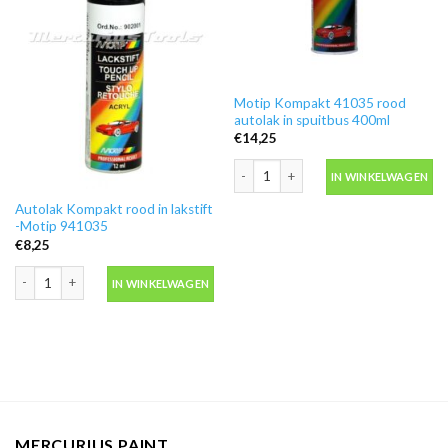
Motip Kompakt 41035 rood
autolak in spuitbus 400ml
€
14,25
Motip Kompakt 41035 rood autolak in
IN WINKELWAGEN
Autolak Kompakt rood in lakstift
-Motip 941035
€
8,25
Autolak Kompakt rood in lakstift -Motip 941035 aantal
IN WINKELWAGEN
MERCURIUS PAINT