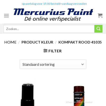
Skip
✔️
op werkdag voor 15:00 besteld=vandaag verzonden
to
content
Zoeken
naar:
HOME
/
PRODUCT KLEUR
/
KOMPAKT ROOD 41035
FILTER