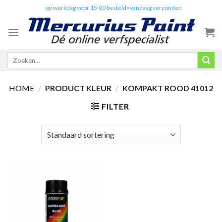
Skip
✔️
op werkdag voor 15:00 besteld=vandaag verzonden
to
content
Zoeken
naar:
HOME
/
PRODUCT KLEUR
/
KOMPAKT ROOD 41012
FILTER