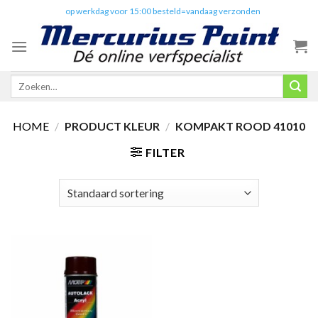
Skip
✔️
op werkdag voor 15:00 besteld=vandaag verzonden
to
content
Zoeken
naar:
HOME
/
PRODUCT KLEUR
/
KOMPAKT ROOD 41010
FILTER