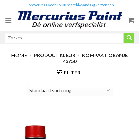
Skip
✔️
op werkdag voor 15:00 besteld=vandaag verzonden
to
content
Zoeken
naar:
HOME
/
PRODUCT KLEUR
/
KOMPAKT ORANJE
43750
FILTER