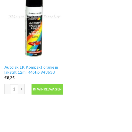
Autolak 1K Kompakt oranje in
lakstift 12ml -Motip 943630
€
8,25
Autolak 1K Kompakt oranje in lakstift 12ml -Motip 943630 aantal
IN WINKELWAGEN