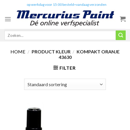
Skip
✔️
op werkdag voor 15:00 besteld=vandaag verzonden
to
content
Zoeken
naar:
HOME
/
PRODUCT KLEUR
/
KOMPAKT ORANJE
43630
FILTER