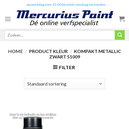
Skip
✔️
op werkdag voor 15:00 besteld=vandaag verzonden
to
content
Zoeken
naar:
HOME
/
PRODUCT KLEUR
/
KOMPAKT METALLIC
ZWART 51009
FILTER