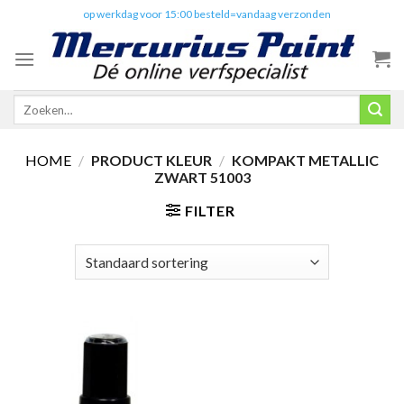
Skip
✔️
op werkdag voor 15:00 besteld=vandaag verzonden
to
content
Zoeken
naar:
HOME
/
PRODUCT KLEUR
/
KOMPAKT METALLIC
ZWART 51003
FILTER