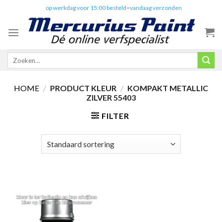
Skip
✔️
op werkdag voor 15:00 besteld=vandaag verzonden
to
content
Zoeken
naar:
HOME
/
PRODUCT KLEUR
/
KOMPAKT METALLIC
ZILVER 55403
FILTER