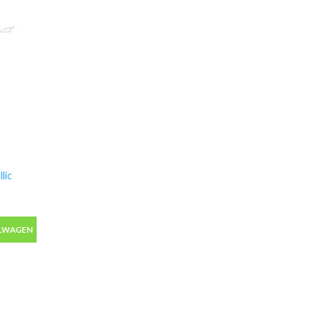
lic
ic autolak in spuitbus 400ml aantal
ELWAGEN