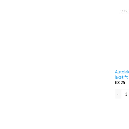
Autolak
lakstif
€
8,25
Autolak