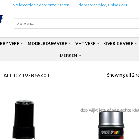
✔️
9.5 beoordeeld door onze klanten.
✔️
de beste service, al sinds 2010
Zoeken
naar:
BBY VERF
MODELBOUW VERF
VHT VERF
OVERIGE VERF
MERKEN
Showing all 2 r
ALLIC ZILVER 55400