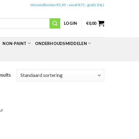
✔️
Verzendkosten €5,95 - vanaf €75,- gratis (NL)
LOGIN
€
0,00
NON-PAINT
ONDERHOUDSMIDDELEN
esults