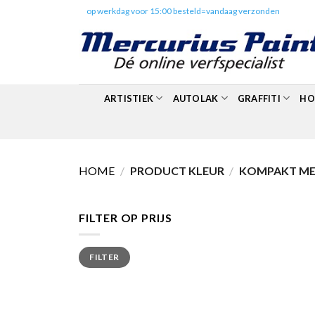
Skip
✔️
op werkdag voor 15:00 besteld=vandaag verzonden
to
content
ARTISTIEK
AUTOLAK
GRAFFITI
HO
HOME
/
PRODUCT KLEUR
/
KOMPAKT MET
FILTER OP PRIJS
Min.
Max.
FILTER
prijs
prijs