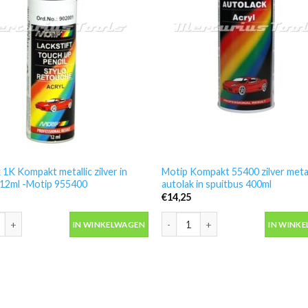
 1K Kompakt metallic zilver in
Motip Kompakt 55400 zilver metal
t 12ml -Motip 955400
autolak in spuitbus 400ml
€
14,25
 1K Kompakt metallic zilver in lakstift 12ml -Motip 955400 aantal
Motip Kompakt 55400 zilver metall
IN WINKELWAGEN
IN WINK