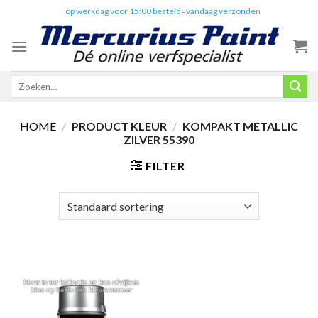
Skip
✔️
op werkdag voor 15:00 besteld=vandaag verzonden
to
content
Zoeken
naar:
HOME
/
PRODUCT KLEUR
/
KOMPAKT METALLIC
ZILVER 55390
FILTER