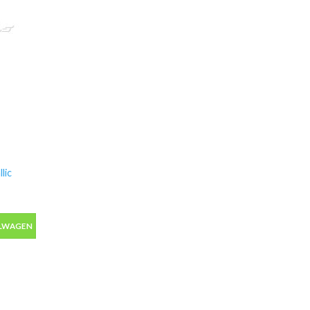
lic
ic autolak in spuitbus 400ml aantal
ELWAGEN