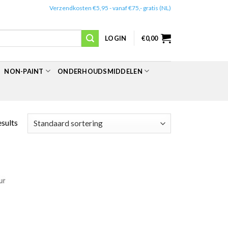
✔️
Verzendkosten €5,95 - vanaf €75,- gratis (NL)
LOGIN
€
0,00
NON-PAINT
ONDERHOUDSMIDDELEN
esults