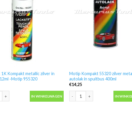
 1K Kompakt metallic zilver in
Motip Kompakt 55320 zilver metal
t 12ml -Motip 955320
autolak in spuitbus 400ml
€
14,25
 1K Kompakt metallic zilver in lakstift 12ml -Motip 955320 aantal
Motip Kompakt 55320 zilver metall
IN WINKELWAGEN
IN WINK