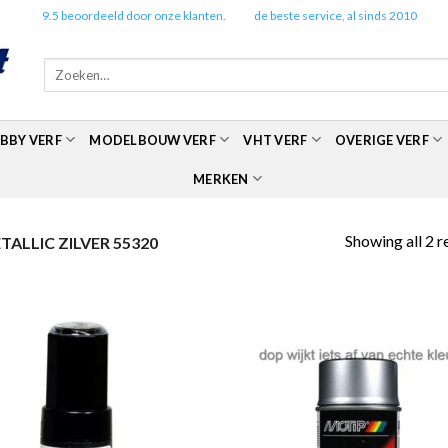
✔️
9.5 beoordeeld door onze klanten.
✔️
de beste service, al sinds 2010
Zoeken
naar:
BBY VERF
MODELBOUW VERF
VHT VERF
OVERIGE VERF
MERKEN
Showing all 2 r
ALLIC ZILVER 55320