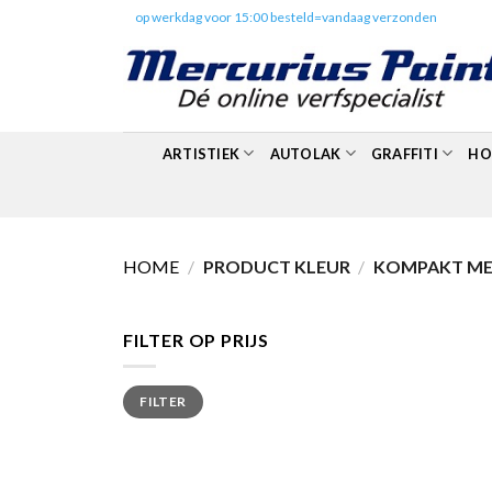
Skip
✔️
op werkdag voor 15:00 besteld=vandaag verzonden
to
content
ARTISTIEK
AUTOLAK
GRAFFITI
HO
HOME
/
PRODUCT KLEUR
/
KOMPAKT MET
FILTER OP PRIJS
Min.
Max.
FILTER
prijs
prijs