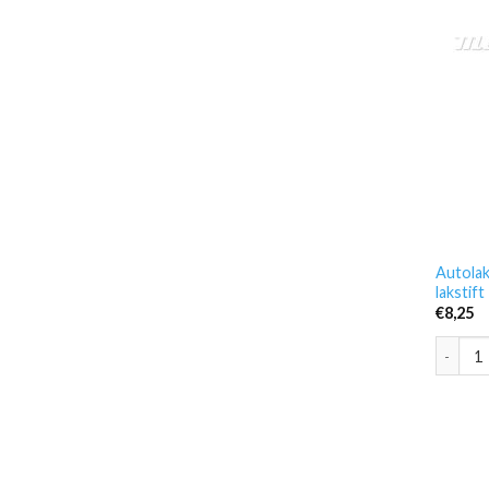
Autolak
lakstif
€
8,25
Autolak