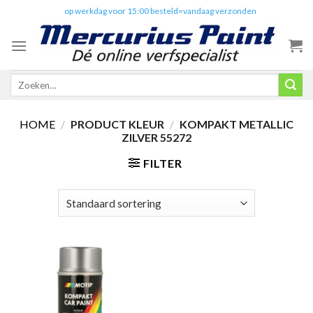
Skip
✔️
op werkdag voor 15:00 besteld=vandaag verzonden
to
content
Zoeken
naar:
HOME
/
PRODUCT KLEUR
/
KOMPAKT METALLIC
ZILVER 55272
FILTER