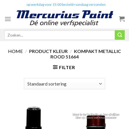
Skip
✔️
op werkdag voor 15:00 besteld=vandaag verzonden
to
content
Zoeken
naar:
HOME
/
PRODUCT KLEUR
/
KOMPAKT METALLIC
ROOD 51664
FILTER