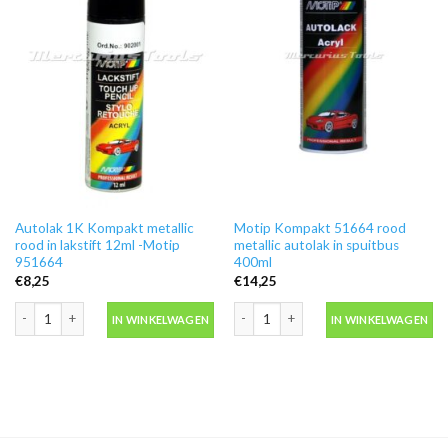
Autolak 1K Kompakt metallic
Motip Kompakt 51664 rood
rood in lakstift 12ml -Motip
metallic autolak in spuitbus
951664
400ml
€
8,25
€
14,25
Autolak 1K Kompakt metallic rood in lakstift 12ml -Motip 951664 aantal
Motip Kompakt 51664 rood metallic au
IN WINKELWAGEN
IN WINKELWAGEN