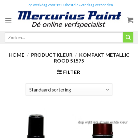
Skip
✔️
op werkdag voor 15:00 besteld=vandaag verzonden
to
content
Zoeken
naar:
HOME
/
PRODUCT KLEUR
/
KOMPAKT METALLIC
ROOD 51575
FILTER