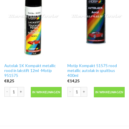
Autolak 1K Kompakt metallic
Motip Kompakt 51575 rood
rood in lakstift 12ml -Motip
metallic autolak in spuitbus
951575
400ml
€
8,25
€
14,25
Autolak 1K Kompakt metallic rood in lakstift 12ml -Motip 951575 aantal
Motip Kompakt 51575 rood metallic au
IN WINKELWAGEN
IN WINKELWAGEN