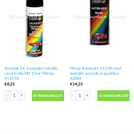
Autolak 1K Kompakt metallic
Motip Kompakt 51558 rood
rood in lakstift 12ml -Motip
metallic autolak in spuitbus
951558
400ml
€
8,25
€
14,25
Autolak 1K Kompakt metallic rood in lakstift 12ml -Motip 951558 aantal
Motip Kompakt 51558 rood metallic au
IN WINKELWAGEN
IN WINKELWAGEN