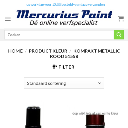
Skip
✔️
op werkdag voor 15:00 besteld=vandaag verzonden
to
content
Zoeken
naar:
HOME
/
PRODUCT KLEUR
/
KOMPAKT METALLIC
ROOD 51558
FILTER