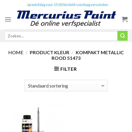
Skip
✔️
op werkdag voor 15:00 besteld=vandaag verzonden
to
content
Zoeken
naar:
HOME
/
PRODUCT KLEUR
/
KOMPAKT METALLIC
ROOD 51473
FILTER