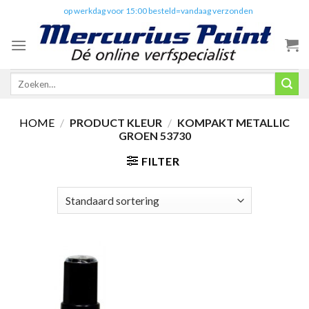
Skip
✔️
op werkdag voor 15:00 besteld=vandaag verzonden
to
content
Zoeken
naar:
HOME
/
PRODUCT KLEUR
/
KOMPAKT METALLIC
GROEN 53730
FILTER