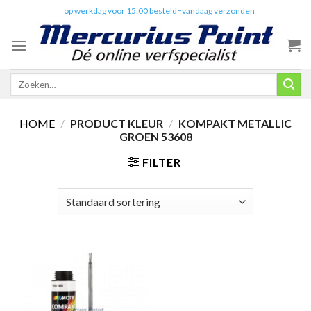
Skip
✔️
op werkdag voor 15:00 besteld=vandaag verzonden
to
content
Zoeken
naar:
HOME
/
PRODUCT KLEUR
/
KOMPAKT METALLIC
GROEN 53608
FILTER