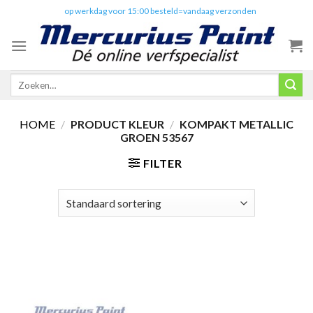
Skip
✔️
op werkdag voor 15:00 besteld=vandaag verzonden
to
content
Zoeken
naar:
HOME
/
PRODUCT KLEUR
/
KOMPAKT METALLIC
GROEN 53567
FILTER