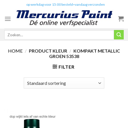
Skip
✔️
op werkdag voor 15:00 besteld=vandaag verzonden
to
content
Zoeken
naar:
HOME
/
PRODUCT KLEUR
/
KOMPAKT METALLIC
GROEN 53538
FILTER