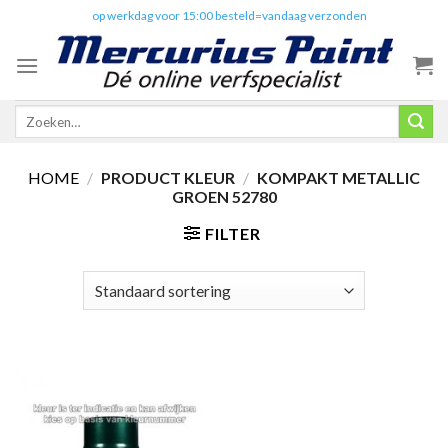
Skip
✔️
op werkdag voor 15:00 besteld=vandaag verzonden
to
content
Zoeken
naar:
HOME
/
PRODUCT KLEUR
/
KOMPAKT METALLIC
GROEN 52780
FILTER