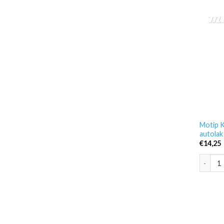
Motip K
autolak
€
14,25
Motip K