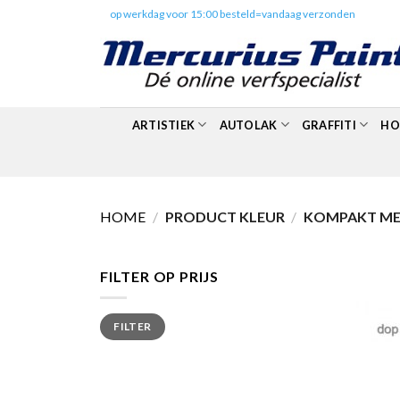
Skip
✔️
op werkdag voor 15:00 besteld=vandaag verzonden
to
content
ARTISTIEK
AUTOLAK
GRAFFITI
HO
HOME
/
PRODUCT KLEUR
/
KOMPAKT MET
FILTER OP PRIJS
Min.
Max.
FILTER
prijs
prijs