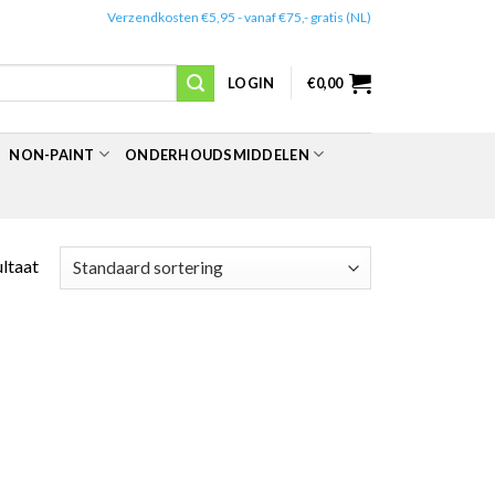
✔️
Verzendkosten €5,95 - vanaf €75,- gratis (NL)
LOGIN
€
0,00
NON-PAINT
ONDERHOUDSMIDDELEN
ultaat