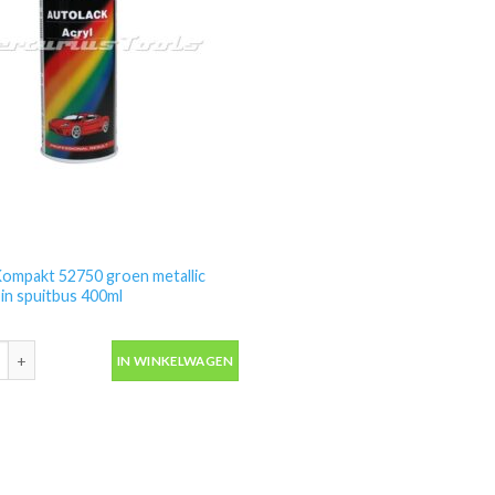
ompakt 52750 groen metallic
 in spuitbus 400ml
ompakt 52750 groen metallic autolak in spuitbus 400ml aantal
IN WINKELWAGEN