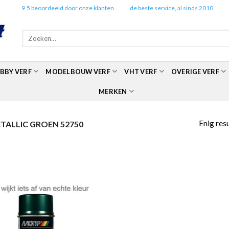
✔️
9.5 beoordeeld door onze klanten.
✔️
de beste service, al sinds 2010
Zoeken
naar:
BBY VERF
MODELBOUW VERF
VHT VERF
OVERIGE VERF
MERKEN
Enig res
ALLIC GROEN 52750