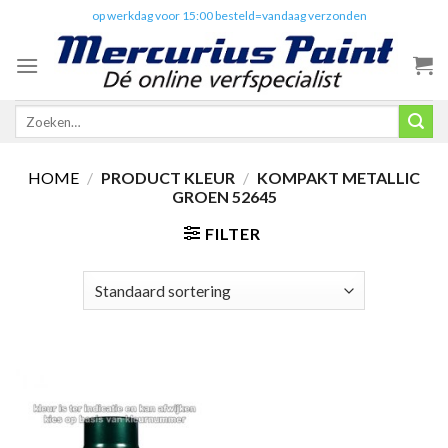
Skip
✔️
op werkdag voor 15:00 besteld=vandaag verzonden
to
content
Zoeken
naar:
HOME
/
PRODUCT KLEUR
/
KOMPAKT METALLIC
GROEN 52645
FILTER