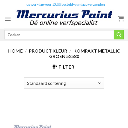
Skip
✔️
op werkdag voor 15:00 besteld=vandaag verzonden
to
content
Zoeken
naar:
HOME
/
PRODUCT KLEUR
/
KOMPAKT METALLIC
GROEN 52580
FILTER