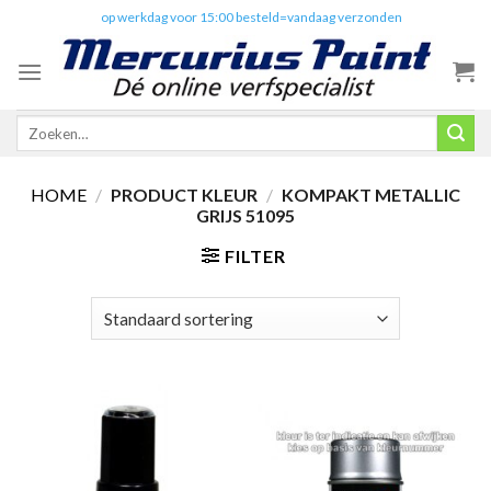
Skip
✔️
op werkdag voor 15:00 besteld=vandaag verzonden
to
content
Zoeken
naar:
HOME
/
PRODUCT KLEUR
/
KOMPAKT METALLIC
GRIJS 51095
FILTER