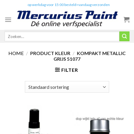
Skip
✔️
op werkdag voor 15:00 besteld=vandaag verzonden
to
content
Zoeken
naar:
HOME
/
PRODUCT KLEUR
/
KOMPAKT METALLIC
GRIJS 51077
FILTER