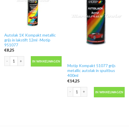
Autolak 1K Kompakt metallic
grijs in lakstift 12ml -Motip
951077
€
8,25
Autolak 1K Kompakt metallic grijs in lakstift 12ml -Motip 951077 aantal
IN WINKELWAGEN
Motip Kompakt 51077 grijs
metallic autolak in spuitbus
400ml
€
14,25
Motip Kompakt 51077 grijs metallic au
IN WINKELWAGEN