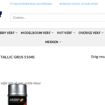
✔️
9.5 beoordeeld door onze klanten.
✔️
de beste service, al sinds 2010
Zoeken
naar:
BBY VERF
MODELBOUW VERF
VHT VERF
OVERIGE VERF
MERKEN
Enig res
ALLIC GRIJS 51045