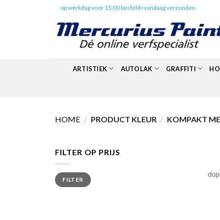
Skip
✔️
op werkdag voor 15:00 besteld=vandaag verzonden
to
content
ARTISTIEK
AUTOLAK
GRAFFITI
HO
HOME
/
PRODUCT KLEUR
/
KOMPAKT MET
FILTER OP PRIJS
Min.
Max.
FILTER
prijs
prijs