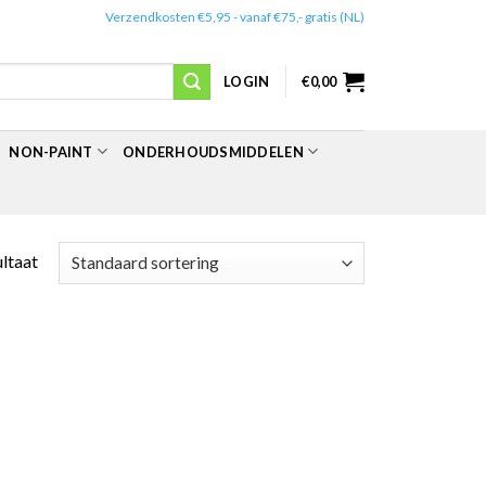
✔️
Verzendkosten €5,95 - vanaf €75,- gratis (NL)
LOGIN
€
0,00
NON-PAINT
ONDERHOUDSMIDDELEN
ultaat