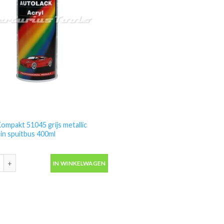
ompakt 51045 grijs metallic
 in spuitbus 400ml
ompakt 51045 grijs metallic autolak in spuitbus 400ml aantal
IN WINKELWAGEN