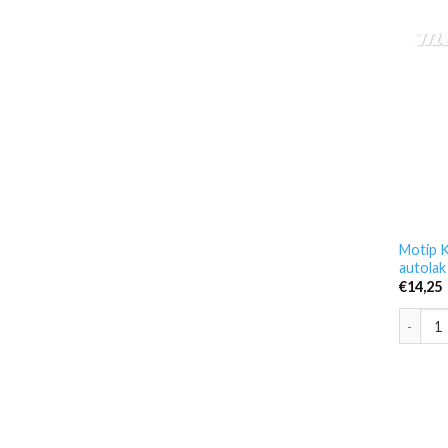
Motip K
autolak
€
14,25
Motip K