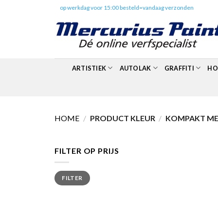
Skip
✔️
op werkdag voor 15:00 besteld=vandaag verzonden
to
content
ARTISTIEK
AUTOLAK
GRAFFITI
HO
HOME
/
PRODUCT KLEUR
/
KOMPAKT MET
FILTER OP PRIJS
Min.
Max.
FILTER
prijs
prijs