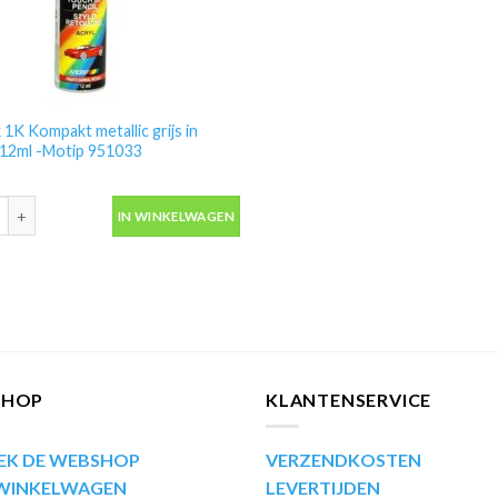
 1K Kompakt metallic grijs in
t 12ml -Motip 951033
 1K Kompakt metallic grijs in lakstift 12ml -Motip 951033 aantal
IN WINKELWAGEN
SHOP
KLANTENSERVICE
EK DE WEBSHOP
VERZENDKOSTEN
 WINKELWAGEN
LEVERTIJDEN