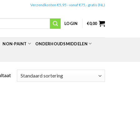
✔️
Verzendkosten €5,95 - vanaf €75,- gratis (NL)
LOGIN
€
0,00
NON-PAINT
ONDERHOUDSMIDDELEN
ultaat