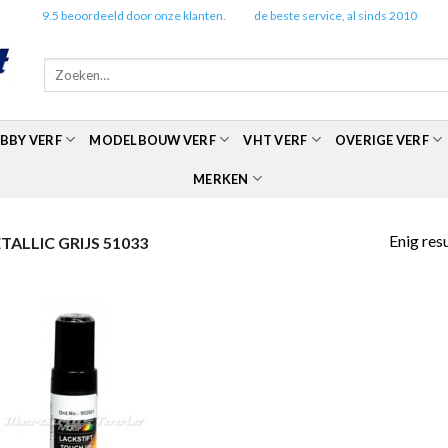
✔️
9.5 beoordeeld door onze klanten.
✔️
de beste service, al sinds 2010
Zoeken
naar:
BBY VERF
MODELBOUW VERF
VHT VERF
OVERIGE VERF
MERKEN
Enig res
ALLIC GRIJS 51033