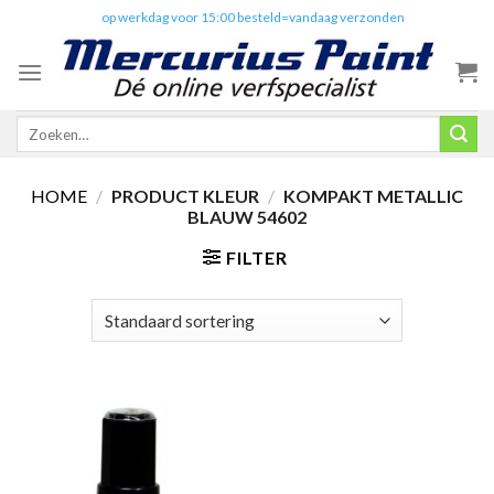
Skip
✔️
op werkdag voor 15:00 besteld=vandaag verzonden
to
content
Zoeken
naar:
HOME
/
PRODUCT KLEUR
/
KOMPAKT METALLIC
BLAUW 54602
FILTER