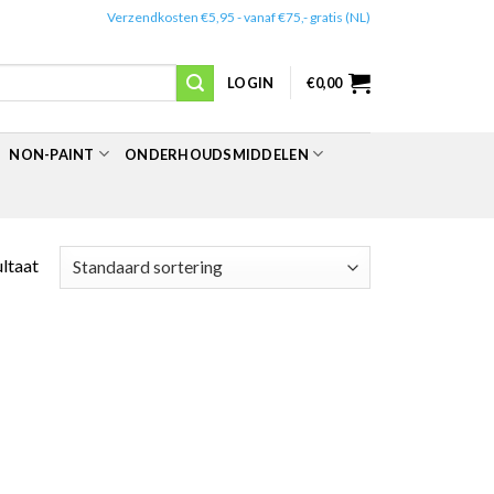
✔️
Verzendkosten €5,95 - vanaf €75,- gratis (NL)
LOGIN
€
0,00
NON-PAINT
ONDERHOUDSMIDDELEN
ultaat