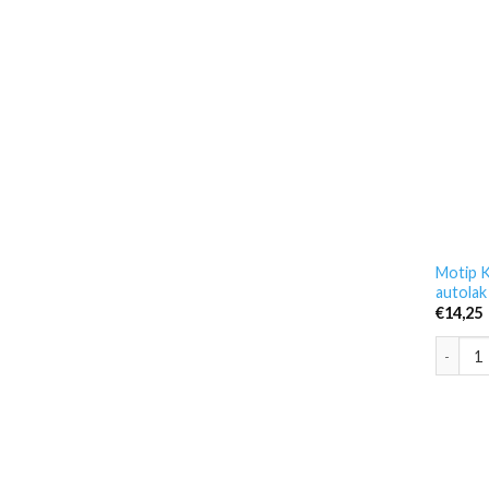
Motip K
autolak
€
14,25
Motip K