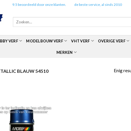
✔️
9.5 beoordeeld door onze klanten.
✔️
de beste service, al sinds 2010
Zoeken
naar:
BBY VERF
MODELBOUW VERF
VHT VERF
OVERIGE VERF
MERKEN
Enig res
ALLIC BLAUW 54510