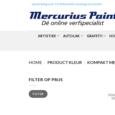
Skip
✔️
op werkdag voor 15:00 besteld=vandaag verzonden
to
content
ARTISTIEK
AUTOLAK
GRAFFITI
HO
HOME
/
PRODUCT KLEUR
/
KOMPAKT MET
FILTER OP PRIJS
Min.
Max.
FILTER
prijs
prijs